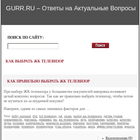
GURR.RU – Ответы на Актуальные Вопросы
ПОИСК ПО САЙТУ:
КАК ВЫБРАТЬ ЖК ТЕЛЕВИЗОР
КАК ПРАВИЛЬНО ВЫБРАТЬ ЖК ТЕЛЕВИЗОР
При выборе ЖК-телевизора у большинства покупателей наверняка возникнет
целый комплекс вопросов. Так как же правильно выбрать телевизор, чтобы потом
не мучиться из-за неудачной покупки?
Наверное, одним из самых значимых факторов для …
Теги:
dolby surround
,
dvd
,
lcd телевизор
,
pal
,
secam
,
выбор жк телевизора
,
датчик уровня
освещенности
,
диагональ
,
динамики
,
жк
,
жк телевизоры
,
звук
,
изображение
,
качество
,
качество
звука
,
колонки
,
контрастность
,
мощность колонок
,
пищалки
,
полутона
,
разрешение
,
твиттеры
,
телевидение
,
телевизор
,
телепередачи
,
углы обзора
,
усилитель
,
цвета
,
эффект присутствия
,
яркость
Комментарии (0)