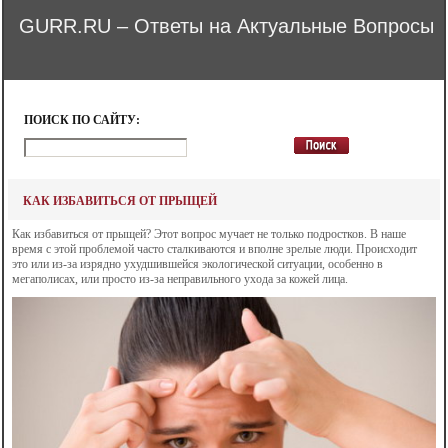
GURR.RU – Ответы на Актуальные Вопросы
ПОИСК ПО САЙТУ:
КАК ИЗБАВИТЬСЯ ОТ ПРЫЩЕЙ
Как избавиться от прыщей? Этот вопрос мучает не только подростков. В наше
время с этой проблемой часто сталкиваются и вполне зрелые люди. Происходит
это или из-за изрядно ухудшившейся экологической ситуации, особенно в
мегаполисах, или просто из-за неправильного ухода за кожей лица.