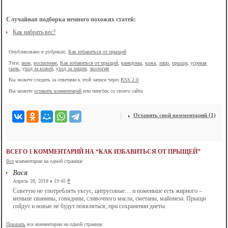
Случайная подборка немного похожих статей:
Как набрать вес?
Опубликовано в рубриках:
Как избавиться от прыщей
Теги:
акне
,
воспаление
,
Как избавиться от прыщей
,
камедоны
,
кожа
,
лицо
,
прыщи
,
угревая
сыпь
,
уход за кожей
,
уход за лицом
,
экология
Вы можете следить за ответами к этой записи через
RSS 2.0
Вы можете
оставить комментарий
или пингбек со своего сайта
Оставить свой комментарий (1)
ВСЕГО 1 КОММЕНТАРИЙ НА “КАК ИЗБАВИТЬСЯ ОТ ПРЫЩЕЙ”
Все
комментарии на одной странице
Вася
#
Апрель 28, 2018 в 19:45
Советую не употреблять уксус, цитрусовые… и поменьше есть жирного –
меньше свинины, говядины, сливочного масла, сметаны, майонеза. Прыщи
сойдут и новые не будут появляться, при сохранении диеты.
Показать
все комментарии на одной странице