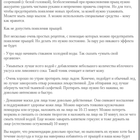
созревший (с белой головкой), безболезненный при прикосновении прыщ нужно
аккуратно удалить чистыми руками и непременно прижечь спиртом. Но для того,
чтобы предотвратить появление новых проблем, за кожей нужно ухаживать.
Можете мыть лицо мылом. А можно использовать специальные средства – кому
как нравится.
Как не допустить появления прыщей.
Вот несколько очень простых рецептов, с помощью которых можно предотвратить
появление прыщей. Но делать это нужно постоянно. За пару раз никакого эффекта
не будет.
- Утро надо начинать стаканом холодной воды. Так сказать «умыть свой
организм».
- Умываться лучше всего водой с добавлением небольшого количества яблочного
уксуса или лимонного сока. Такой тоник очищает и питает кожу.
- Очень хорошо по утрам протирать лицо льдом. Конечно, подойдет и обычный лед,
но лучше заморозить отвар ромашки лекарственной. Для обтирания лед лучше
обернуть чистой тканевой салфеткой. Протирать лицо нужно без нажима, но
довольно интенсивно и быстро.
- Домашние маски для лица тоже довольно действенные. Они снимают воспаление
и поддерживают здоровье кожи лица. Можно нарезать тонкими кружочками
помидоры или огурцы, наложить их на лицо на 10-15 минут. Можно потереть
морковь и смешать со свежим творогом и наложить на лицо на 10 минут, после чего
смыть теплой водой. Еще можно заварить кипятком геркулес и тоже держать на
лице (естественно остуженный) 10 минут.
Вы видите, что рекомендации довольно простые, но выполнять их нужно хотя бы в
течение полугода и тогда вы наверняка избавитесь от прыщей и ваша кожа будет