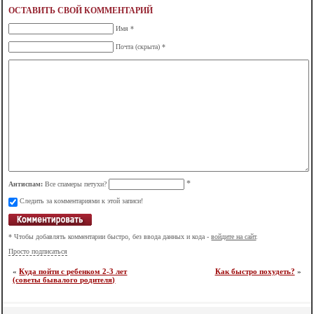
ОСТАВИТЬ СВОЙ КОММЕНТАРИЙ
Имя *
Почта (скрыта) *
*
Антиспам:
Все спамеры петухи?
Следить за комментариями к этой записи!
* Чтобы добавлять комментарии быстро, без ввода данных и кода -
войдите на сайт
.
Просто подписаться
«
Куда пойти с ребенком 2-3 лет
Как быстро похудеть?
»
(советы бывалого родителя)