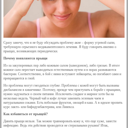
Сразу замечу, что я не буду обсуждать проблему акне – форму угревой сыпи,
требующую серьезного медикаментозного лечения. Я буду говорить именно о
прыщах, возникающих периодически.
Почему появляются прыщи
Из-за закупоренных пор либо кожным салом (камедоном), либо грязью. В итоге
кожное сало перестает выводиться естественным путем и в порах развиваются
бактерии. Соответственно, в бой с ними вступают лейкоциты, но погибают сами и
превращаются в гной.
Но проблемы могут гнездиться глубже. Проблемы с кожей могут быть вызваны
дисбалансом в кишечнике. Поэтому, прежде чем приступать к борьбе с прыщами,
нужно задуматься о своем питании. Исключить сладкое и жирное хотя бы на
несколько недель. Черный чай и кофе лучше заменить зеленым чаем и
натуральными соками. Есть побольше фруктов, овощей и каш. А в идеале пропить
курс лакто- или бифидумбактерина, или Линекса.
Как избавиться от прыщей?
Давить прыщи нельзя. Так можно травмировать кожу и, что еще хуже, занести
инфекцию. Ведь эти действия проводятся не стерильными руками! Итак,