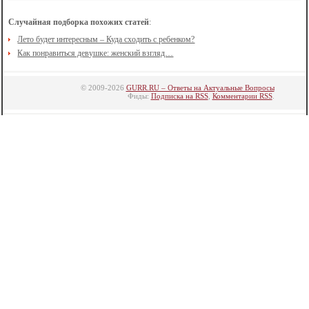
Случайная подборка похожих статей
:
Лето будет интересным – Куда сходить с ребенком?
Как понравиться девушке: женский взгляд…
© 2009-2026
GURR.RU – Ответы на Актуальные Вопросы
Фиды:
Подписка на RSS
,
Комментарии RSS
.