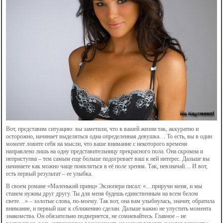
Вот, представим ситуацию: вы заметили, что в вашей жизни так, аккуратно и
осторожно, начинает выделяться одна определенная девушка… То есть, вы в один
момент ловите себя на мысли, что ваше внимание с некоторого времени
направлено лишь на одну представительницу прекрасного пола. Она скромна и
неприступна – тем самым еще больше подогревает ваш к ней интерес. Дальше вы
начинаете как можно чаще появляться в её поле зрения. Так, невзначай… И вот,
есть первый результат – ее улыбка.
В своем романе «Маленький принц» Экзюпери писал: «…приручи меня, и мы
станем нужны друг другу. Ты для меня будешь единственным на всем белом
свете…» – золотые слова, по-моему. Так вот, она вам улыбнулась, значит, обратила
внимание, и первый шаг к сближению сделан. Дальше важно не упустить момента
знакомства. Он обязательно подвернется, не сомневайтесь. Главное – не