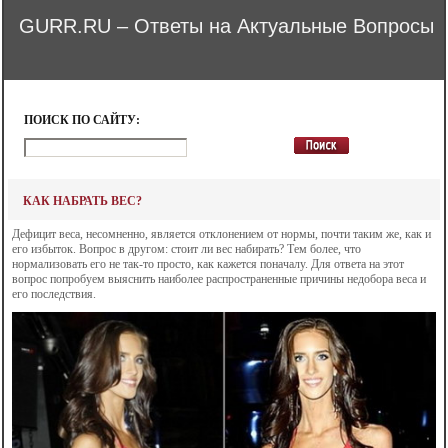
GURR.RU – Ответы на Актуальные Вопросы
ПОИСК ПО САЙТУ:
КАК НАБРАТЬ ВЕС?
Дефицит веса, несомненно, является отклонением от нормы, почти таким же, как и
его избыток. Вопрос в другом: стоит ли вес набирать? Тем более, что
нормализовать его не так-то просто, как кажется поначалу. Для ответа на этот
вопрос попробуем выяснить наиболее распространенные причины недобора веса и
его последствия.