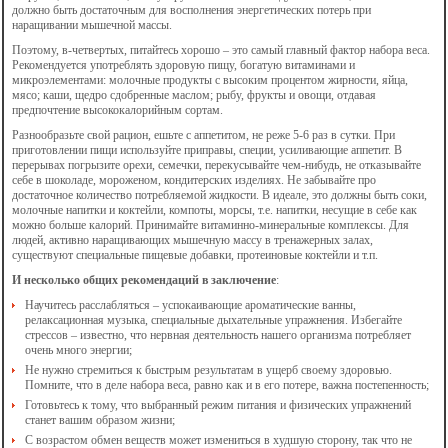
должно быть достаточным для восполнения энергетических потерь при
наращивании мышечной массы.
Поэтому, в-четвертых, питайтесь хорошо – это самый главный фактор набора веса.
Рекомендуется употреблять здоровую пищу, богатую витаминами и
микроэлементами: молочные продукты с высоким процентом жирности, яйца,
мясо; каши, щедро сдобренные маслом; рыбу, фрукты и овощи, отдавая
предпочтение высококалорийным сортам.
Разнообразьте свой рацион, ешьте с аппетитом, не реже 5-6 раз в сутки. При
приготовлении пищи используйте приправы, специи, усиливающие аппетит. В
перерывах погрызите орехи, семечки, перекусывайте чем-нибудь, не отказывайте
себе в шоколаде, мороженом, кондитерских изделиях. Не забывайте про
достаточное количество потребляемой жидкости. В идеале, это должны быть соки,
молочные напитки и коктейли, компоты, морсы, т.е. напитки, несущие в себе как
можно больше калорий. Принимайте витаминно-минеральные комплексы. Для
людей, активно наращивающих мышечную массу в тренажерных залах,
существуют специальные пищевые добавки, протеиновые коктейли и т.п.
И несколько общих рекомендаций в заключение
:
Научитесь расслабляться – успокаивающие ароматические ванны,
релаксационная музыка, специальные дыхательные упражнения. Избегайте
стрессов – известно, что нервная деятельность нашего организма потребляет
очень много энергии;
Не нужно стремиться к быстрым результатам в ущерб своему здоровью.
Помните, что в деле набора веса, равно как и в его потере, важна постепенность;
Готовьтесь к тому, что выбранный режим питания и физических упражнений
станет вашим образом жизни;
С возрастом обмен веществ может измениться в худшую сторону, так что не