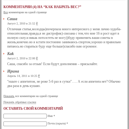
КОММЕНТАРИИ (4) НА “КАК НАБРАТЬ ВЕС?”
Все
комментарии на одной странице
Саша
#
Август 2, 2010 в 21:52
Отличная статья,молодцы)почерпала много интересного.у меня лично худоба-
относительная,правда,я не дистрофик)-связана с тем,что мне 16 и рост идет в
полную силу.и никак потолстеть не могу))буду применять ваши советы в
жизнь,конечно.но я кстати постоянно занимаюсь спортом,хорошо и правильно
питаюсь.но стараться буду еще больше)спасибо вам огромное.
Kak
#
Август 2, 2010 в 22:00
Саша, спасибо за отзыв! Если будут дополнения – присылайте.
Ирина
#
Апрель 14, 2011 в 10:25
“ешьте с аппетитом, не реже 5-6 раз в сутки”….. А если аппетита нет? Обычно
два раза в день кушаю.
Показать
все комментарии на одной странице
Показать обратные ссылки
ОСТАВИТЬ СВОЙ КОММЕНТАРИЙ
Имя *
Почта (скрыта) *