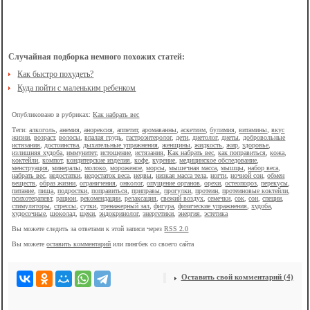
Случайная подборка немного похожих статей:
Как быстро похудеть?
Куда пойти с маленьким ребенком
Опубликовано в рубриках:
Как набрать вес
Теги:
алкоголь
,
анемия
,
анорексия
,
аппетит
,
аромаванны
,
аскетизм
,
булимия
,
витамины
,
вкус
жизни
,
возраст
,
волосы
,
впалая грудь
,
гастроэнтеролог
,
дети
,
диетолог
,
диеты
,
добровольные
истязания
,
достоинства
,
дыхательные упражнения
,
женщины
,
жидкость
,
жир
,
здоровье
,
излишняя худоба
,
иммунитет
,
истощение
,
истязания
,
Как набрать вес
,
как поправиться
,
кожа
,
коктейли
,
компот
,
кондитерские изделия
,
кофе
,
курение
,
медицинское обследование
,
менструация
,
минералы
,
молоко
,
мороженое
,
морсы
,
мышечная масса
,
мышцы
,
набор веса
,
набрать вес
,
недостатки
,
недостаток веса
,
нервы
,
низкая масса тела
,
ногти
,
ночной сон
,
обмен
веществ
,
образ жизни
,
ограничения
,
онколог
,
опущение органов
,
орехи
,
остеопороз
,
перекусы
,
питание
,
пища
,
подростки
,
поправиться
,
приправы
,
прогулки
,
протеин
,
протеиновые коктейли
,
психотерапевт
,
рацион
,
рекомендации
,
релаксация
,
свежий воздух
,
семечки
,
сок
,
сон
,
специи
,
стимуляторы
,
стрессы
,
сутки
,
тренажерный зал
,
фигура
,
физические упражнения
,
худоба
,
худосочные
,
шоколад
,
щеки
,
эндокринолог
,
энергетики
,
энергия
,
эстетика
Вы можете следить за ответами к этой записи через
RSS 2.0
Вы можете
оставить комментарий
или пингбек со своего сайта
Оставить свой комментарий (4)