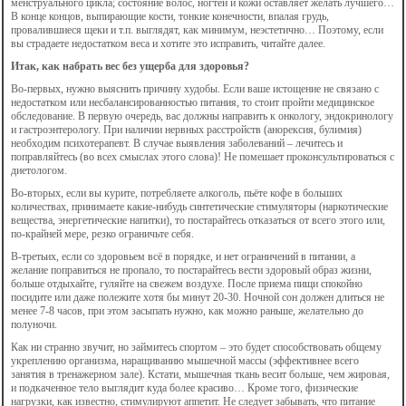
менструального цикла; состояние волос, ногтей и кожи оставляет желать лучшего…
В конце концов, выпирающие кости, тонкие конечности, впалая грудь,
провалившиеся щеки и т.п. выглядят, как минимум, неэстетично… Поэтому, если
вы страдаете недостатком веса и хотите это исправить, читайте далее.
Итак, как набрать вес без ущерба для здоровья?
Во-первых, нужно выяснить причину худобы. Если ваше истощение не связано с
недостатком или несбалансированностью питания, то стоит пройти медицинское
обследование. В первую очередь, вас должны направить к онкологу, эндокринологу
и гастроэнтерологу. При наличии нервных расстройств (анорексия, булимия)
необходим психотерапевт. В случае выявления заболеваний – лечитесь и
поправляйтесь (во всех смыслах этого слова)! Не помешает проконсультироваться с
диетологом.
Во-вторых, если вы курите, потребляете алкоголь, пьёте кофе в больших
количествах, принимаете какие-нибудь синтетические стимуляторы (наркотические
вещества, энергетические напитки), то постарайтесь отказаться от всего этого или,
по-крайней мере, резко ограничьте себя.
В-третьих, если со здоровьем всё в порядке, и нет ограничений в питании, а
желание поправиться не пропало, то постарайтесь вести здоровый образ жизни,
больше отдыхайте, гуляйте на свежем воздухе. После приема пищи спокойно
посидите или даже полежите хотя бы минут 20-30. Ночной сон должен длиться не
менее 7-8 часов, при этом засыпать нужно, как можно раньше, желательно до
полуночи.
Как ни странно звучит, но займитесь спортом – это будет способствовать общему
укреплению организма, наращиванию мышечной массы (эффективнее всего
занятия в тренажерном зале). Кстати, мышечная ткань весит больше, чем жировая,
и подкаченное тело выглядит куда более красиво… Кроме того, физические
нагрузки, как известно, стимулируют аппетит. Не следует забывать, что питание