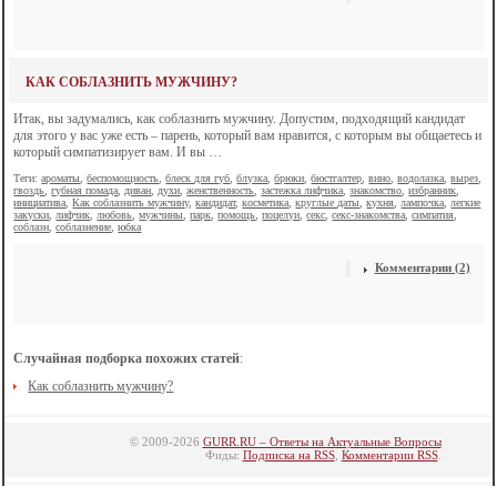
КАК СОБЛАЗНИТЬ МУЖЧИНУ?
Итак, вы задумались, как соблазнить мужчину. Допустим, подходящий кандидат
для этого у вас уже есть – парень, который вам нравится, с которым вы общаетесь и
который симпатизирует вам. И вы …
Теги:
ароматы
,
беспомощность
,
блеск для губ
,
блузка
,
брюки
,
бюстгалтер
,
вино
,
водолазка
,
вырез
,
гвоздь
,
губная помада
,
диван
,
духи
,
женственность
,
застежка лифчика
,
знакомство
,
избранник
,
инициатива
,
Как соблазнить мужчину
,
кандидат
,
косметика
,
круглые даты
,
кухня
,
лампочка
,
легкие
закуски
,
лифчик
,
любовь
,
мужчины
,
парк
,
помощь
,
поцелуи
,
секс
,
секс-знакомства
,
симпатия
,
соблазн
,
соблазнение
,
юбка
Комментарии (2)
Случайная подборка похожих статей
:
Как соблазнить мужчину?
© 2009-2026
GURR.RU – Ответы на Актуальные Вопросы
Фиды:
Подписка на RSS
,
Комментарии RSS
.