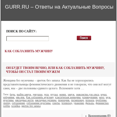
GURR.RU – Ответы на Актуальные Вопросы
ПОИСК ПО САЙТУ:
КАК СОБЛАЗНИТЬ МУЖЧИНУ
ОН БУДЕТ ТВОИМ ВЕЧНО, ИЛИ КАК СОБЛАЗНИТЬ МУЖЧИНУ,
ЧТОБЫ ОН СТАЛ ТВОИМ МУЖЕМ
Женщина без мужчины – цветок без запаха. Как бы не хорохорились
представительницы феминистического движения и не говорили, что они всё могут
сами, мы – две половины единого целого. Вспомните хотя …
Теги:
беды
,
выйти замуж
,
девушки
,
дела
,
друзья
,
жених
,
замуж
,
знакомства для секса
,
идеал
,
избранник
,
инь-янь
,
Как соблазнить мужчину
,
классические женщины
,
командование
,
мачо
,
муж
,
мужчины
,
накладные ногти
,
накладные ресницы
,
помощник
,
посмешище
,
похвала
,
проблемы
,
свитер
,
соблазнение
,
соблазнение мужчины
,
советы
,
телевизор
,
уважение
,
фальшь
,
феминистки
,
хобби
,
хозяйка
,
цветок без запаха
Комментарии (0)