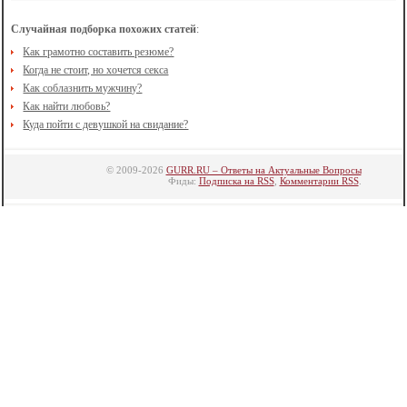
Случайная подборка похожих статей
:
Как грамотно составить резюме?
Когда не стоит, но хочется секса
Как соблазнить мужчину?
Как найти любовь?
Куда пойти с девушкой на свидание?
© 2009-2026
GURR.RU – Ответы на Актуальные Вопросы
Фиды:
Подписка на RSS
,
Комментарии RSS
.