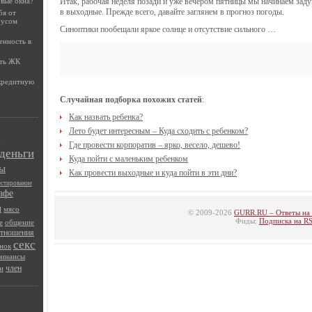
овые окна?
Итак, рабочая неделя позади и уже вечером пятницы мы начинаем заду
в выходные. Прежде всего, давайте заглянем в прогноз погоды.
бя от
русом
Синоптики пообещали яркое солнце и отсутствие сильного …
енность в
ать ЖК
 кредитную
Случайная подборка похожих статей
:
Как назвать ребенка?
Лето будет интересным – Куда сходить с ребенком?
Где провести корпоратив – ярко, весело, дешево!
деньги
Куда пойти с маленьким ребенком
ы
Как провести выходные и куда пойти в эти дни?
естирование
афе
ы
мясо
© 2009-2026
GURR.RU – Ответы на
Фиды:
Подписка на R
е
общение
отношения
секс
нок
инансы
член
и