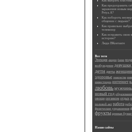
Как выбрать пластик
Как предохранить се
заражения новым ви
Petya.A?
Как побороть неувер
общении с людьми?
Как правильно выбр
телевизор
Как исправить свою
историю?
Люди ВКонтакте
Все теги
Эрекция
вода
акции
банки
девушки
возбуждение
дети
женщин
диеты
здоровье
знакомства
инв
интернет
к
инвестиции
любовь
мужчин
новый год
образовани
овощи
организм
отдых
работа
половой акт
ребе
физические упражнения
ф
фрукты
ценные бумаг
Наши сайты