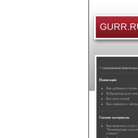
GURR.RU
*
спортивный инвентарь
Навигация
Как добавить статью
Рубрикатор всех тем
Все теги статей
Как связаться с авто
Свежие материалы
Как включить услугу
“Безлимитные соц.се
и видео”