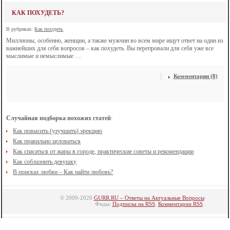
КАК ПОХУДЕТЬ?
В рубриках:
Как похудеть
Миллионы, особенно, женщин, а также мужчин во всем мире ищут ответ на один из
важнейших для себя вопросов – как похудеть. Вы перепровали для себя уже все
мыслимые и немыслимые …
Комментарии (8)
Случайная подборка похожих статей
:
Как повысить (улучшить) эрекцию
Как правильно целоваться
Как спасаться от жары в городе, практические советы и рекомендации
Как соблазнить девушку
В поисках любви – Как найти любовь?
© 2009-2026
GURR.RU – Ответы на Актуальные Вопросы
Фиды:
Подписка на RSS
,
Комментарии RSS
.