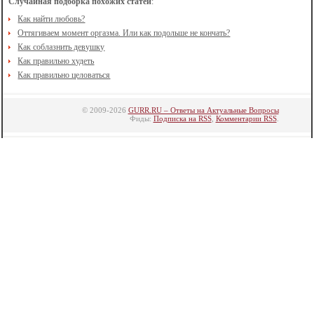
Случайная подборка похожих статей
:
Как найти любовь?
Оттягиваем момент оргазма. Или как подольше не кончать?
Как соблазнить девушку
Как правильно худеть
Как правильно целоваться
© 2009-2026
GURR.RU – Ответы на Актуальные Вопросы
Фиды:
Подписка на RSS
,
Комментарии RSS
.