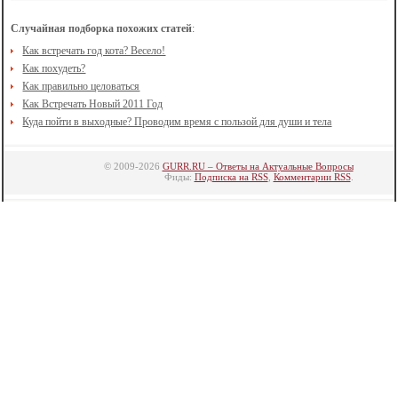
Случайная подборка похожих статей
:
Как встречать год кота? Весело!
Как похудеть?
Как правильно целоваться
Как Встречать Новый 2011 Год
Куда пойти в выходные? Проводим время с пользой для души и тела
© 2009-2026
GURR.RU – Ответы на Актуальные Вопросы
Фиды:
Подписка на RSS
,
Комментарии RSS
.