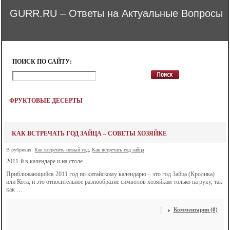
GURR.RU – Ответы на Актуальные Вопросы
ПОИСК ПО САЙТУ:
ФРУКТОВЫЕ ДЕСЕРТЫ
КАК ВСТРЕЧАТЬ ГОД ЗАЙЦА – СОВЕТЫ ХОЗЯЙКЕ
В рубриках:
Как встретить новый год
,
Как встречать год зайца
2011-й в календаре и на столе
Приближающийся 2011 год по китайскому календарю – это год Зайца (Кролика)
или Кота, и это относительное разнообразие символов хозяйкам только на руку, так
как …
Комментарии (0)