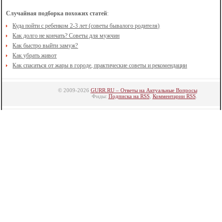
Случайная подборка похожих статей
:
Куда пойти с ребенком 2-3 лет (советы бывалого родителя)
Как долго не кончать? Советы для мужчин
Как быстро выйти замуж?
Как убрать живот
Как спасаться от жары в городе, практические советы и рекомендации
© 2009-2026
GURR.RU – Ответы на Актуальные Вопросы
Фиды:
Подписка на RSS
,
Комментарии RSS
.