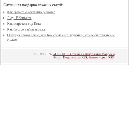
Случайная подборка похожих статей
:
Как грамотно составить резюме?
Люди ВКонтакте
Как встречать год Кота
Как быстро выйти замуж?
Он будет твоим вечно, или Как соблазнить мужчину, чтобы он стал твоим
мужем
© 2009-2026
GURR.RU – Ответы на Актуальные Вопросы
Фиды:
Подписка на RSS
,
Комментарии RSS
.