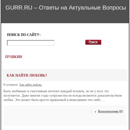
GURR.RU – Ответы на Актуальные Вопросы
ПОИСК ПО САЙТУ:
ПУШКИН
КАК НАЙТИ ЛЮБОВЬ?
В рубриках:
Как найти любовь
Быть любимым и счастливым мечтает каждый человек, но не у всех это
получается. Даже многие годы супружества не всегда являются доказательством
любви. Это может быть просто привычкой и нежеланием что-либо …
Комментарии (0)