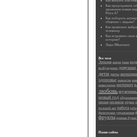
Как выбрать пластик
Как предохранить се
заражения новым ви
Petya.A?
Как побороть неувер
общении с людьми?
Как правильно выбр
телевизор
Как исправить свою
историю?
Люди ВКонтакте
Все теги
Эрекция
вода
акции
банки
девушки
возбуждение
дети
женщин
диеты
здоровье
знакомства
инв
интернет
к
инвестиции
любовь
мужчин
новый год
образовани
овощи
организм
отдых
работа
половой акт
ребе
физические упражнения
ф
фрукты
ценные бумаг
Наши сайты