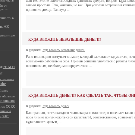
овые окна?
Для тех, кто не имеет свободных денежных средств, вопрос “куда влож
самым простым. Это, конечно, не так. При условии сохранения капитал
бя от
русом
приносить доход. Так куда …
енность в
ать ЖК
 кредитную
КУДА ВЛОЖИТЬ НЕБОЛЬШИЕ ДЕНЬГИ?
В рубриках:
Куда вложить небольшие деньги?
Рано или поздно наступает момент, который заставляет задуматься, заче
если можно работать на себя. Приняв решение уволиться с работы либо
деньги
независимым, необходимо определиться …
ы
естирование
афе
ы
мясо
КУДА ВЛОЖИТЬ ДЕНЬГИ? КАК СДЕЛАТЬ ТАК, ЧТОБЫ ОН
е
общение
отношения
секс
В рубриках:
Куда вложить деньги
нок
инансы
Как правило, почти каждого человека рано или поздно посещает такая 
член
и
пора ли мне приумножить свой капитал? И, соответственно, возникает
куда вложить деньги, …