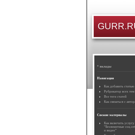
GURR.RU
*
вклады
Навигация
Как добавить статью
Рубрикатор всех тем
Все теги статей
Как связаться с авто
Свежие материалы
Как включить услугу
“Безлимитные соц.се
и видео”