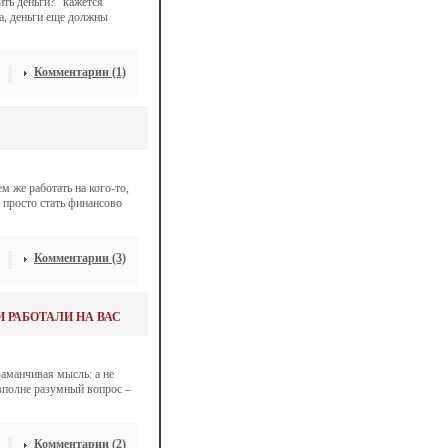
ить деньги?” кажется
а, деньги еще должны
Комментарии (1)
м же работать на кого-то,
 просто стать финансово
Комментарии (3)
И РАБОТАЛИ НА ВАС
заманчивая мысль: а не
 вполне разумный вопрос –
Комментарии (2)